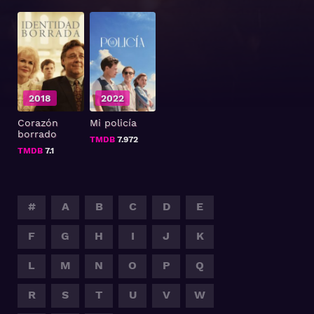
2018
2022
Corazón
Mi policía
borrado
TMDB
7.972
TMDB
7.1
#
A
B
C
D
E
F
G
H
I
J
K
L
M
N
O
P
Q
R
S
T
U
V
W