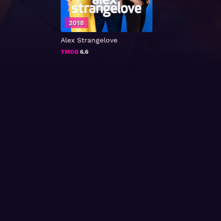
2018
Alex Strangelove
TMDB
6.6