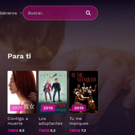
Géneros
Para ti
2021
2019
2019
Contigo a
Los
Tu me
muerte
adoptantes
manques
TMDB
6.5
TMDB
5.2
TMDB
7.3