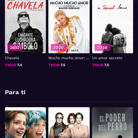
2017
2020
2020
Chavela
Mucho mucho amor: La leyenda de Walter Mercado
Un amor secreto
TMDB
7.4
TMDB
7.5
TMDB
7.5
Para ti