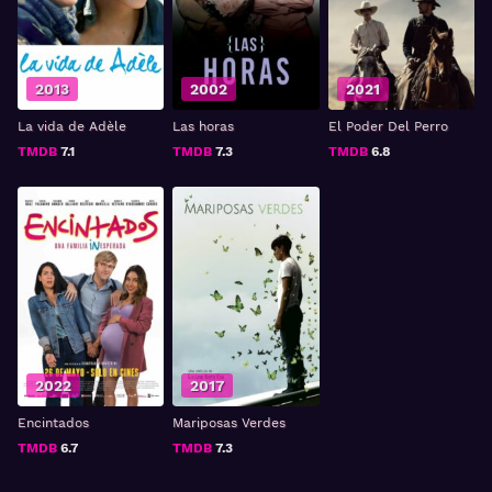
2013
2002
2021
La vida de Adèle
Las horas
El Poder Del Perro
TMDB
7.1
TMDB
7.3
TMDB
6.8
2022
2017
Encintados
Mariposas Verdes
TMDB
6.7
TMDB
7.3