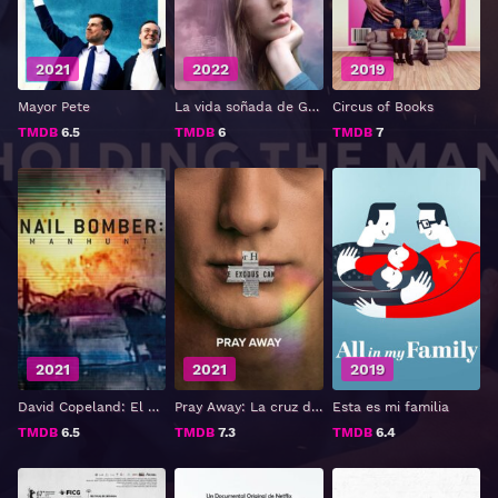
2021
2022
2019
Mayor Pete
La vida soñada de Georgie Stone
Circus of Books
TMDB
6.5
TMDB
6
TMDB
7
2021
2021
2019
David Copeland: El hombre que aterrorizó Londres
Pray Away: La cruz dentro del clóset
Esta es mi familia
TMDB
6.5
TMDB
7.3
TMDB
6.4