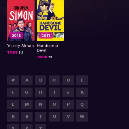
2018
2017
Yo soy Simón
Handsome
Devil
TMDB
8.1
TMDB
7.1
#
A
B
C
D
E
F
G
H
I
J
K
L
M
N
O
P
Q
R
S
T
U
V
W
X
Y
Z