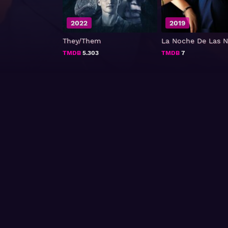
2022
2019
They/Them
La Noche De Las N
TMDB
5.303
TMDB
7