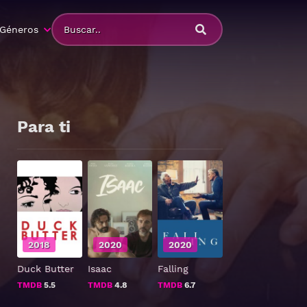
Géneros
Para ti
2018
2020
2020
Duck Butter
Isaac
Falling
TMDB
5.5
TMDB
4.8
TMDB
6.7