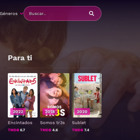
Géneros
Para ti
2022
2018
2020
Encintados
Somos tr3s
Sublet
TMDB
6.7
TMDB
4.6
TMDB
7.4