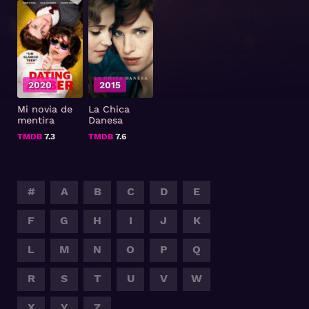
2020
2015
Mi novia de
La Chica
mentira
Danesa
TMDB
7.3
TMDB
7.6
#
A
B
C
D
E
F
G
H
I
J
K
L
M
N
O
P
Q
R
S
T
U
V
W
X
Y
Z