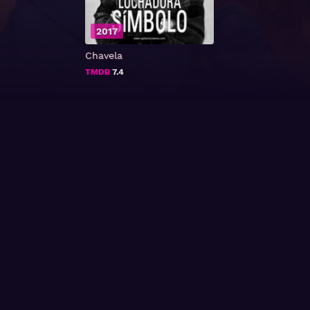
2017
Chavela
TMDB
7.4