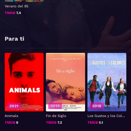
Verano del 85
TMDB
7.4
Para ti
2021
2019
2018
Animals
Fin de Siglo
Los Gustos y los Colores
TMDB
8
TMDB
7.2
TMDB
5.1