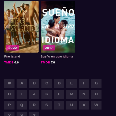
2022
2017
Fire Island
Sueño en otro idioma
TMDB
6.6
TMDB
7.8
#
A
B
C
D
E
F
G
H
I
J
K
L
M
N
O
P
Q
R
S
T
U
V
W
X
Y
Z