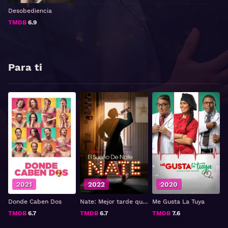
Desobediencia
TMDB
6.9
Para ti
2021
2022
2020
Donde Caben Dos
Nate: Mejor tarde que nunca
Me Gusta La Tuya
TMDB
6.7
TMDB
6.7
TMDB
7.6