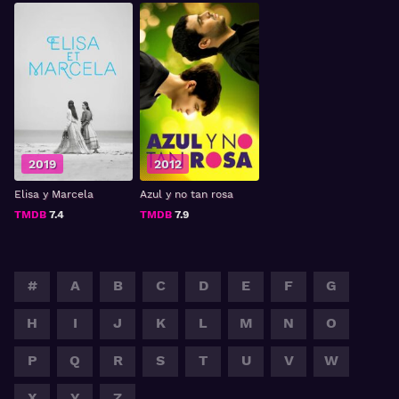
2019
2012
Elisa y Marcela
Azul y no tan rosa
TMDB
7.4
TMDB
7.9
#
A
B
C
D
E
F
G
H
I
J
K
L
M
N
O
P
Q
R
S
T
U
V
W
X
Y
Z