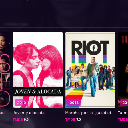
2012
2018
20
nda
Joven y alocada
Marcha por la igualdad
Tu m
TMDB
6.3
TMDB
7.3
TMD