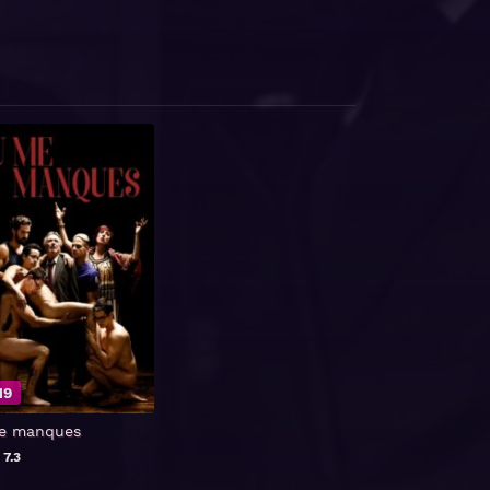
19
e manques
B
7.3