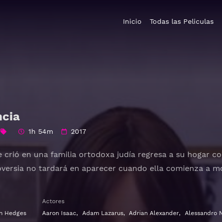
Inicio
Todas las Peliculas
ncia
1h 54m
2017
 crió en una familia ortodoxa judía regresa a su hogar c
oversia no tardará en aparecer cuando ella comienza a mo
Actores
n Hedges
Aaron Isaac
,
Adam Lazarus
,
Adrian Alexander
,
Alessandro N