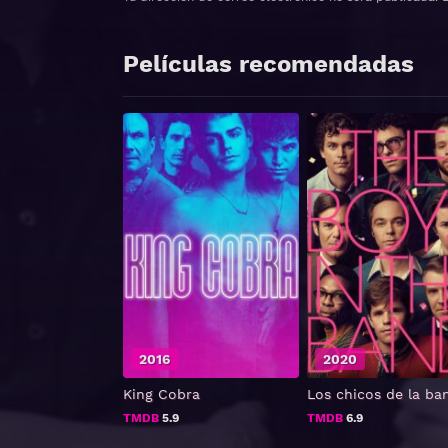
Películas recomendadas
2016
2020
King Cobra
Los chicos de la ba
TMDB
5.9
TMDB
6.9