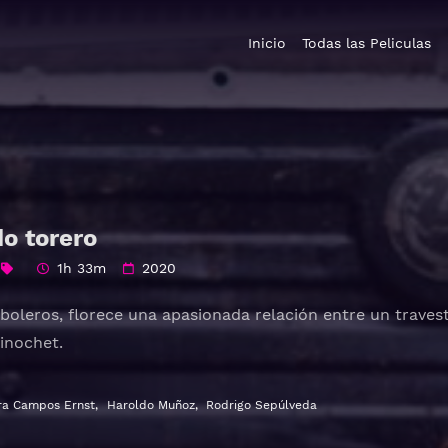
Inicio
Todas las Peliculas
o torero
1h 33m
2020
boleros, florece una apasionada relación entre un travesti
Pinochet.
ra Campos Ernst
,
Haroldo Muñoz
,
Rodrigo Sepúlveda