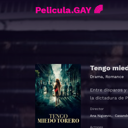
Pelicula.GAY 🌈
Tengo mied
Drama
,
Romance
Entre disparos y 
la dictadura de 
Director
Ana Nigoevic
,
Casand
Actores