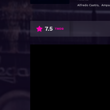
Alfredo Castro
,
Ampa
7.5
TMDB