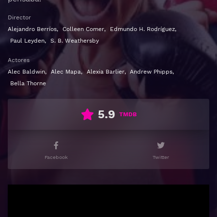
Director
Alejandro Berríos
,
Colleen Comer
,
Edmundo H. Rodríguez
,
Paul Leyden
,
S. B. Weathersby
Actores
Alec Baldwin
,
Alec Mapa
,
Alexia Barlier
,
Andrew Phipps
,
Bella Thorne
5.9
TMDB
Facebook
Twitter