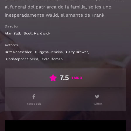
al funeral del patriarca de la familia, se les une
inesperadamente Walid, el amante de Frank.
Director
Alan Ball
,
Scott Hardwick
Actores
Britt Rentschler
,
Burgess Jenkins
,
Caity Brewer
,
Christopher Speed
,
Cole Doman
7.5
TMDB
Facebook
Twitter